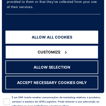
provided to them or that they’ve collected from your use
Nome da empresa
of their services.
Show details
País
ALLOW ALL COOKIES
Motivo do contacto
CUSTOMIZE
Inquérito
ALLOW SELECTION
ACCEPT NECESSARY COOKIES ONLY
É um SIM! Aceita receber comunicações de marketing relativas a produtos,
serviços e eventos da CEVA Logistics. Pode remover a sua subscrição ou